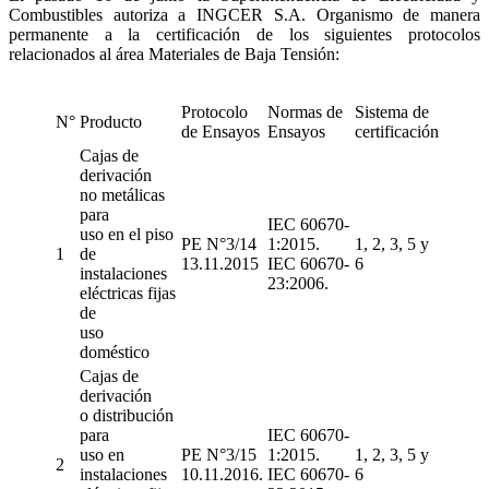
Combustibles autoriza a INGCER S.A. Organismo de manera
permanente a la certificación de los siguientes protocolos
relacionados al área Materiales de Baja Tensión:
Protocolo
Normas de
Sistema de
N°
Producto
de Ensayos
Ensayos
certificación
Cajas de
derivación
no metálicas
para
IEC 60670-
uso en el piso
PE N°3/14
1:2015.
1, 2, 3, 5 y
1
de
13.11.2015
IEC 60670-
6
instalaciones
23:2006.
eléctricas fijas
de
uso
doméstico
Cajas de
derivación
o distribución
para
IEC 60670-
uso en
PE N°3/15
1:2015.
1, 2, 3, 5 y
2
instalaciones
10.11.2016.
IEC 60670-
6