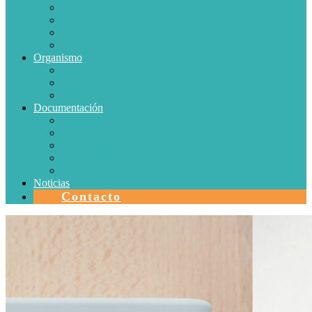
Conductores Eléctricos
Eficiencia Energética
Iluminación
Metrología
Organismo
SISTEMAS DE CERTIFICACIÓN EN CHILE
Autorizaciones
Colectores Solares
Documentación
Protocolos
Autorizaciones
Acreditaciones
Convenios con laboratorios
Calidad
Noticias
Contacto