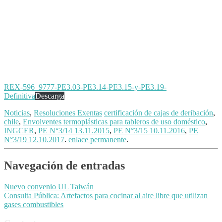
REX-596_9777-PE3.03-PE3.14-PE3.15-y-PE3.19-
Definitiva
Descarga
Noticias
,
Resoluciones Exentas
certificación de cajas de deribación
,
chile
,
Envolventes termoplásticas para tableros de uso doméstico
,
INGCER
,
PE N°3/14 13.11.2015
,
PE N°3/15 10.11.2016
,
PE
N°3/19 12.10.2017
.
enlace permanente
.
Navegación de entradas
Nuevo convenio UL Taiwán
Consulta Pública: Artefactos para cocinar al aire libre que utilizan
gases combustibles