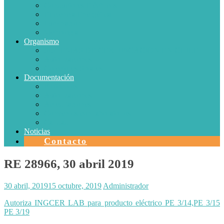
Conductores Eléctricos
Eficiencia Energética
Iluminación
Metrología
Organismo
SISTEMAS DE CERTIFICACIÓN EN CHILE
Autorizaciones
Colectores Solares
Documentación
Protocolos
Autorizaciones
Acreditaciones
Convenios con laboratorios
Calidad
Noticias
Contacto
RE 28966, 30 abril 2019
30 abril, 2019
15 octubre, 2019
Administrador
Autoriza INGCER LAB para producto eléctrico PE 3/14,PE 3/15
PE 3/19