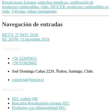
Resoluciones Exentas
cartuchos metalicos
,
certificación de
productos combustibles
,
chile
,
INGCER
,
productos combustibles en
chile
,
Válvulas
.
enlace permanente
.
Navegación de entradas
RE573, 27 NOV 2018
RE 26799, 13 diciembre 2018
Contacto
+56 222695631
+56 933829062
José Domingo Cañas 2229, Ñuñoa, Santiago, Chile.
comercial@ingcer.cl
Buscadores
SEC codigo QR
Buscador Resoluciones exentas SEC
Productos con obligatoriedad SEC