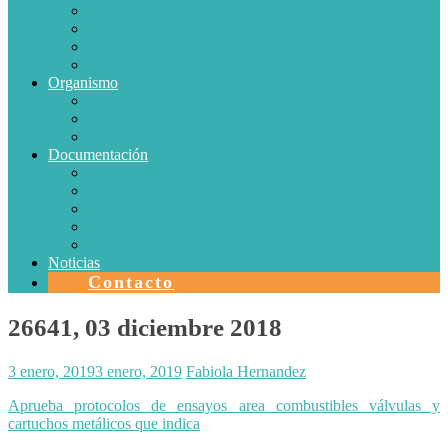
Conductores Eléctricos
Eficiencia Energética
Iluminación
Metrología
Organismo
SISTEMAS DE CERTIFICACIÓN EN CHILE
Autorizaciones
Colectores Solares
Documentación
Protocolos
Autorizaciones
Acreditaciones
Convenios con laboratorios
Calidad
Noticias
Contacto
26641, 03 diciembre 2018
3 enero, 2019
3 enero, 2019
Fabiola Hernandez
Aprueba protocolos de ensayos area combustibles válvulas y
cartuchos metálicos que indica