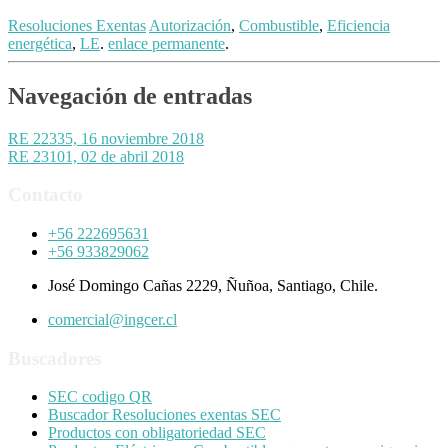
Resoluciones Exentas
Autorización
,
Combustible
,
Eficiencia
energética
,
LE
.
enlace permanente
.
Navegación de entradas
RE 22335, 16 noviembre 2018
RE 23101, 02 de abril 2018
Contacto
+56 222695631
+56 933829062
José Domingo Cañas 2229, Ñuñoa, Santiago, Chile.
comercial@ingcer.cl
Buscadores
SEC codigo QR
Buscador Resoluciones exentas SEC
Productos con obligatoriedad SEC