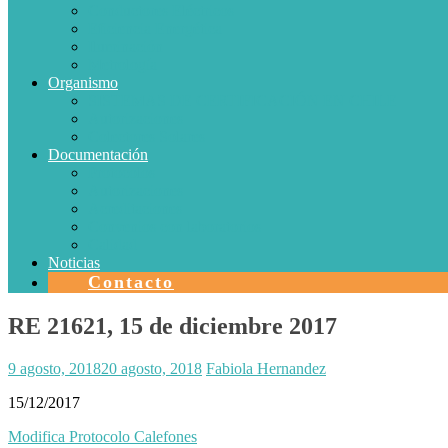
Conductores Eléctricos
Eficiencia Energética
Iluminación
Metrología
Organismo
SISTEMAS DE CERTIFICACIÓN EN CHILE
Autorizaciones
Colectores Solares
Documentación
Protocolos
Autorizaciones
Acreditaciones
Convenios con laboratorios
Calidad
Noticias
Contacto
RE 21621, 15 de diciembre 2017
9 agosto, 2018
20 agosto, 2018
Fabiola Hernandez
15/12/2017
Modifica Protocolo Calefones