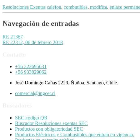
Resoluciones Exentas
calefon
,
combutibles
,
modifica
.
enlace permane
Navegación de entradas
RE 21367
RE 22312, 06 de febrero 2018
Contacto
+56 222695631
+56 933829062
José Domingo Cañas 2229, Ñuñoa, Santiago, Chile.
comercial@ingcer.cl
Buscadores
SEC codigo QR
Buscador Resoluciones exentas SEC
Productos con obligatoriedad SEC
Productos Eléctricos y Combustibles que entran en vigencia.