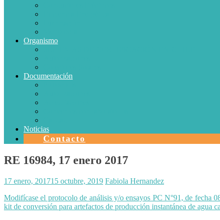
Conductores Eléctricos
Eficiencia Energética
Iluminación
Metrología
Organismo
SISTEMAS DE CERTIFICACIÓN EN CHILE
Autorizaciones
Colectores Solares
Documentación
Protocolos
Autorizaciones
Acreditaciones
Convenios con laboratorios
Calidad
Noticias
Contacto
RE 16984, 17 enero 2017
17 enero, 2017
15 octubre, 2019
Fabiola Hernandez
Modifícase el protocolo de análisis y/o ensayos PC N°91, de fecha 08
kit de conversión para artefactos de producción instantánea de agua ca