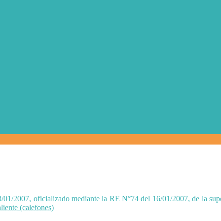
/01/2007, oficializado mediante la RE N°74 del 16/01/2007, de la superi
liente (calefones)