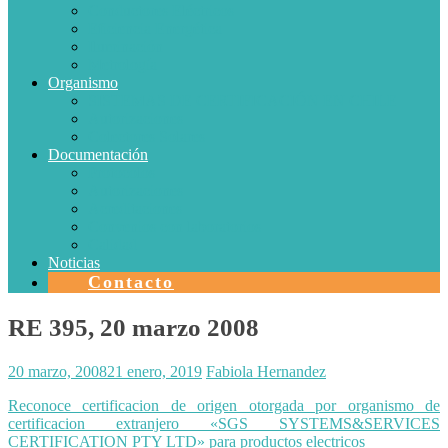
Conductores Eléctricos
Eficiencia Energética
Iluminación
Metrología
Organismo
SISTEMAS DE CERTIFICACIÓN EN CHILE
Autorizaciones
Colectores Solares
Documentación
Protocolos
Autorizaciones
Acreditaciones
Convenios con laboratorios
Calidad
Noticias
Contacto
RE 395, 20 marzo 2008
20 marzo, 2008
21 enero, 2019
Fabiola Hernandez
Reconoce certificacion de origen otorgada por organismo de
certificacion extranjero «SGS SYSTEMS&SERVICES
CERTIFICATION PTY LTD» para productos electricos