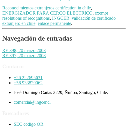
Reconocimientos extranjeros
certification in chile
,
ENERGIZADOR PARA CERCO ELECTRICO
,
exempt
resolutions of recognitions
,
INGCER
,
validación de certificado
extranjero en chile
.
enlace permanente
.
Navegación de entradas
RE 398, 20 marzo 2008
RE 397, 20 marzo 2008
Contacto
+56 222695631
+56 933829062
José Domingo Cañas 2229, Ñuñoa, Santiago, Chile.
comercial@ingcer.cl
Buscadores
SEC codigo QR