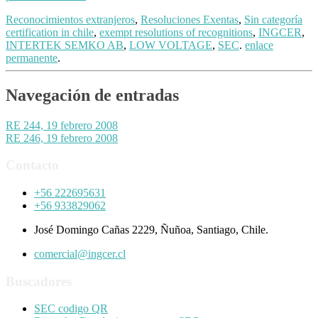
Reconocimientos extranjeros
,
Resoluciones Exentas
,
Sin categoría
certification in chile
,
exempt resolutions of recognitions
,
INGCER
,
INTERTEK SEMKO AB
,
LOW VOLTAGE
,
SEC
.
enlace
permanente
.
Navegación de entradas
RE 244, 19 febrero 2008
RE 246, 19 febrero 2008
Contacto
+56 222695631
+56 933829062
José Domingo Cañas 2229, Ñuñoa, Santiago, Chile.
comercial@ingcer.cl
Buscadores
SEC codigo QR