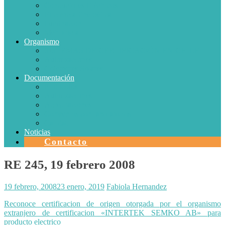
Conductores Eléctricos
Eficiencia Energética
Iluminación
Metrología
Organismo
SISTEMAS DE CERTIFICACIÓN EN CHILE
Autorizaciones
Colectores Solares
Documentación
Protocolos
Autorizaciones
Acreditaciones
Convenios con laboratorios
Calidad
Noticias
Contacto
RE 245, 19 febrero 2008
19 febrero, 2008
23 enero, 2019
Fabiola Hernandez
Reconoce certificacion de origen otorgada por el organismo
extranjero de certificacion «INTERTEK SEMKO AB» para
producto electrico