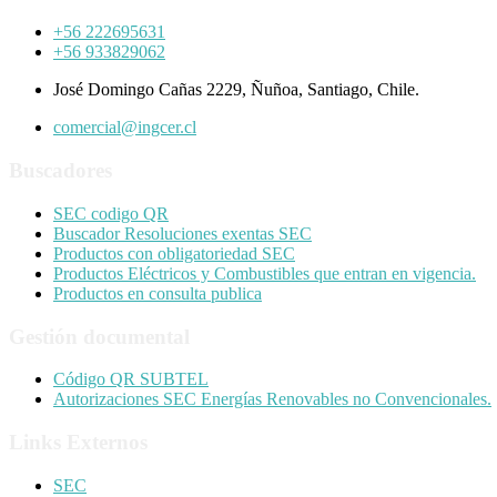
+56 222695631
+56 933829062
José Domingo Cañas 2229, Ñuñoa, Santiago, Chile.
comercial@ingcer.cl
Buscadores
SEC codigo QR
Buscador Resoluciones exentas SEC
Productos con obligatoriedad SEC
Productos Eléctricos y Combustibles que entran en vigencia.
Productos en consulta publica
Gestión documental
Código QR SUBTEL
Autorizaciones SEC Energías Renovables no Convencionales.
Links Externos
SEC