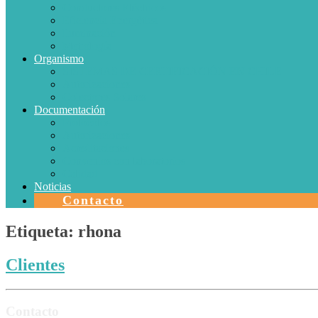
Conductores Eléctricos
Eficiencia Energética
Iluminación
Metrología
Organismo
SISTEMAS DE CERTIFICACIÓN EN CHILE
Autorizaciones
Colectores Solares
Documentación
Protocolos
Autorizaciones
Acreditaciones
Convenios con laboratorios
Calidad
Noticias
Contacto
Etiqueta:
rhona
Clientes
Contacto