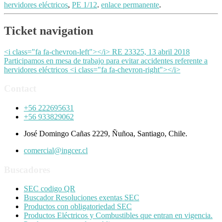
hervidores eléctricos
,
PE 1/12
.
enlace permanente
.
Ticket navigation
<i class="fa fa-chevron-left"></i> RE 23325, 13 abril 2018
Participamos en mesa de trabajo para evitar accidentes referente a
hervidores eléctricos <i class="fa fa-chevron-right"></i>
Contact
+56 222695631
+56 933829062
José Domingo Cañas 2229, Ñuñoa, Santiago, Chile.
comercial@ingcer.cl
Buscadores
SEC codigo QR
Buscador Resoluciones exentas SEC
Productos con obligatoriedad SEC
Productos Eléctricos y Combustibles que entran en vigencia.