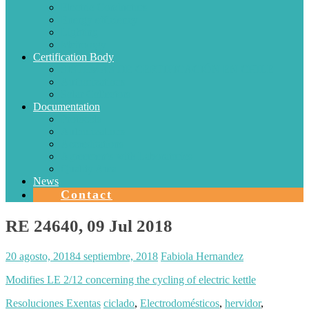
Electric Conductors
Energy efficiency
Lighting
Metrology
Certification Body
SISTEMAS DE CERTIFICACIÓN EN CHILE
Authorizations
Solar Collectors
Documentation
Protocols
Authorizations
Accreditations
Agreements with Laboratories
Quality Area
News
Contact
RE 24640, 09 Jul 2018
20 agosto, 2018
4 septiembre, 2018
Fabiola Hernandez
Modifies LE 2/12 concerning the cycling of electric kettle
Resoluciones Exentas
ciclado
,
Electrodomésticos
,
hervidor
,