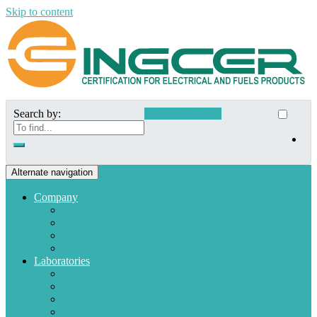
Skip to content
Search by:
Customer Access
Alternate navigation
Company
Who we are
Mission and Vision
Quality policies
Customers
Laboratories
Appliances
Fuel
Low voltage materials
Electronic